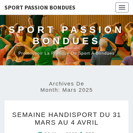
SPORT PASSION BONDUES
Togg
navig
SPORT PASSION
BONDUES
Promouvoir La Pratique Du Sport À Bondues
Archives De
Month:
Mars 2025
SEMAINE
SEMAINE HANDISPORT DU 31
HANDISPORT
MARS AU 4 AVRIL
DU
31