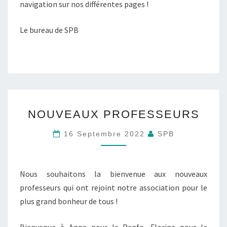
navigation sur nos différentes pages !
Le bureau de SPB
NOUVEAUX
NOUVEAUX PROFESSEURS
PROFESSEURS
16 Septembre 2022
SPB
Nous souhaitons la bienvenue aux nouveaux
professeurs qui ont rejoint notre association pour le
plus grand bonheur de tous !
Bienvenue à Anne pour le Renfo, Florine pour le