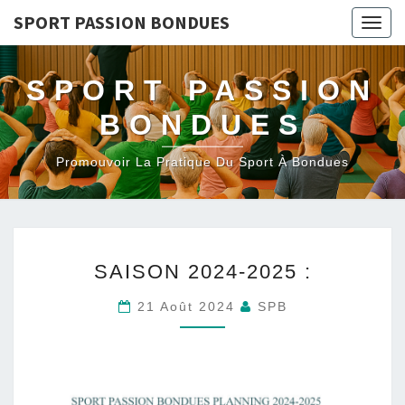
SPORT PASSION BONDUES
Togg
navig
SPORT PASSION
BONDUES
Promouvoir La Pratique Du Sport À Bondues
SAISON
SAISON 2024-2025 :
2024-
2025
21 Août 2024
SPB
: