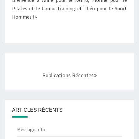
Pilates et le Cardio-Training et Théo pour le Sport
Hommes ! »
Navigation
au
sein
Publications Récentes
des
articles
ARTICLES RÉCENTS
Message Info